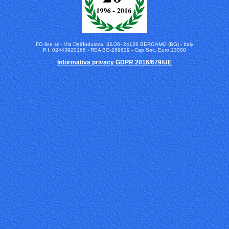
FG line srl - Via Dell'Industria, 32/36- 24126 BERGAMO (BG) - Italy
P.I. 02443920166 - REA BG-289629 - Cap.Soc. Euro 13000
Informativa privacy GDPR 2016/679/UE