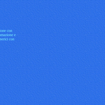
ttone con
tomazione e
enerici con